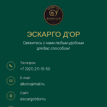
ЭСКАРГО Д'ОР
Свяжитесь с нами любым удобным
для Вас способом!
Телефон
+7 (921) 211-15-50
E-mail
alkoro@mail.ru
Сайт
escargotdor.ru
Адрес
182540, Россия,
Псковская область, Невельский район,
деревня Опухлики, дом 57
ПОСТРОИТЬ МАРШРУТ